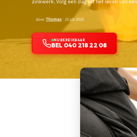
zinkwerk. Volg een dag uit het leven van e
door
Thomas
· 15 juli 2025
NU BEREIKBAAR
BEL 040 218 22 08