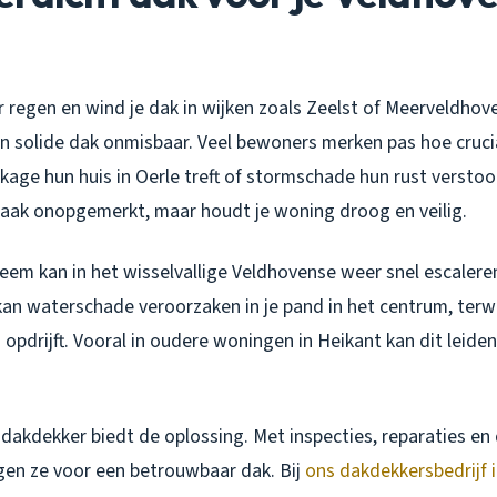
 regen en wind je dak in wijken zoals Zeelst of Meerveldhove
een solide dak onmisbaar. Veel bewoners merken pas hoe cruc
kage hun huis in Oerle treft of stormschade hun rust verstoo
vaak onopgemerkt, maar houdt je woning droog en veilig.
eem kan in het wisselvallige Veldhovense weer snel escaleren
an waterschade veroorzaken in je pand in het centrum, terwij
 opdrijft. Vooral in oudere woningen in Heikant kan dit leid
 dakdekker biedt de oplossing. Met inspecties, reparaties e
en ze voor een betrouwbaar dak. Bij
ons dakdekkersbedrijf 