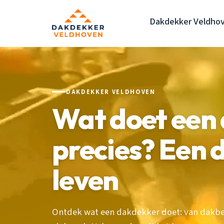
Dakdekker Veldho
DAKDEKKER VELDHOVEN
Wat doet een
precies? Een d
leven
Ontdek wat een dakdekker doet: van dakbede