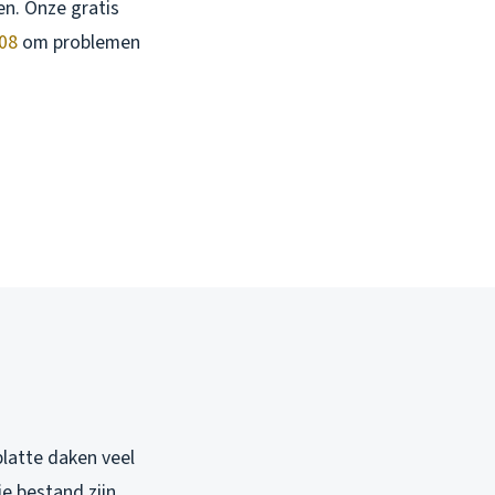
en. Onze gratis
 08
om problemen
platte daken veel
e bestand zijn