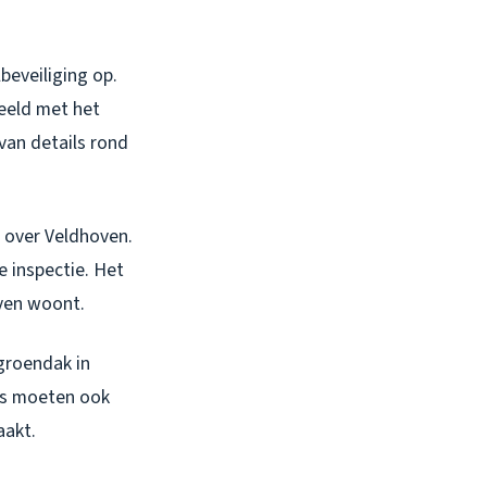
beveiliging op.
eeld met het
van details rond
 over Veldhoven.
e inspectie. Het
oven woont.
groendak in
rs moeten ook
aakt.