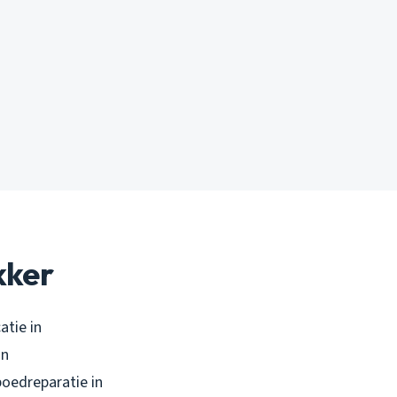
kker
atie in
an
poedreparatie in