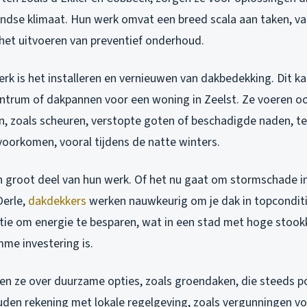
ndse klimaat. Hun werk omvat een breed scala aan taken, va
het uitvoeren van preventief onderhoud.
rk is het installeren en vernieuwen van dakbedekking. Dit ka
entrum of dakpannen voor een woning in Zeelst. Ze voeren oo
, zoals scheuren, verstopte goten of beschadigde naden, te i
voorkomen, vooral tijdens de natte winters.
en groot deel van hun werk. Of het nu gaat om stormschade 
Oerle,
dakdekkers
werken nauwkeurig om je dak in topconditi
atie om energie te besparen, wat in een stad met hoge stook
me investering is.
en ze over duurzame opties, zoals groendaken, die steeds p
uden rekening met lokale regelgeving, zoals vergunningen v