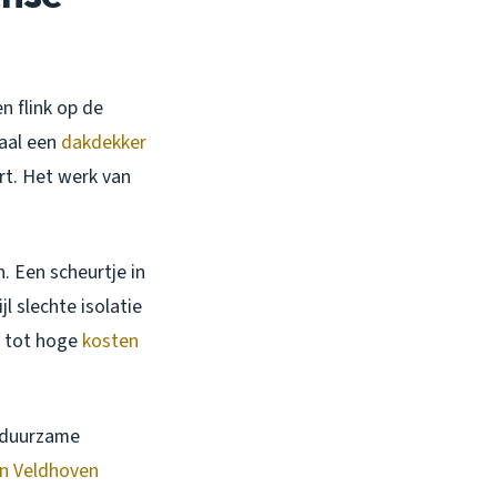
n flink op de
iaal een
dakdekker
rt. Het werk van
. Een scheurtje in
l slechte isolatie
en tot hoge
kosten
n duurzame
in Veldhoven