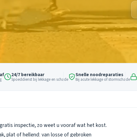
af
24/7 bereikbaar
Snelle noodreparaties
g
Spoeddienst bij lekkage en schade
Bij acute lekkage of stormschade
gratis inspectie, zo weet u vooraf wat het kost.
, plat of hellend: van losse of gebroken