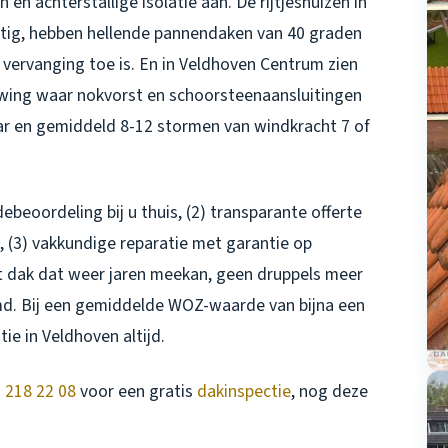
en achterstallige isolatie aan. De rijtjeshuizen in
tig, hebben hellende pannendaken van 40 graden
vervanging toe is. En in Veldhoven Centrum zien
uwing waar nokvorst en schoorsteenaansluitingen
aar en gemiddeld 8-12 stormen van windkracht 7 of
debeoordeling bij u thuis, (2) transparante offerte
 (3) vakkundige reparatie met garantie op
t dak dat weer jaren meekan, geen druppels meer
md. Bij een gemiddelde WOZ-waarde van bijna een
tie in Veldhoven
altijd.
 218 22 08
voor een gratis
dakinspectie
, nog deze