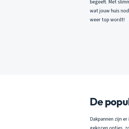
begeeft. Met slimm
wat jouw huis nod
weer top wordt!
De popul
Dakpannen zijn er 
gekozen opties, zo