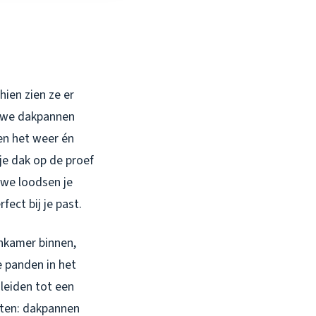
hien zien ze er
ieuwe dakpannen
gen het weer én
je dak op de proef
 we loodsen je
fect bij je past.
onkamer binnen,
e panden in het
leiden tot een
geten: dakpannen