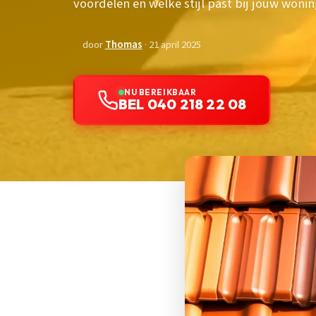
voordelen en welke stijl past bij jouw woni
door
Thomas
· 21 april 2025
NU BEREIKBAAR
BEL 040 218 22 08