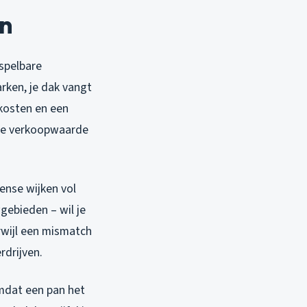
jn
rspelbare
rken, je dak vangt
kosten en een
s de verkoopwaarde
ense wijken vol
gebieden – wil je
erwijl een mismatch
rdrijven.
mdat een pan het