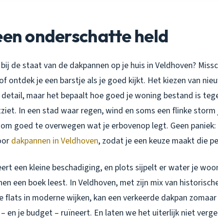
een onderschatte held
l bij de staat van de dakpannen op je huis in Veldhoven? Missc
 of ontdek je een barstje als je goed kijkt. Het kiezen van n
n detail, maar het bepaalt hoe goed je woning bestand is te
ziet. In een stad waar regen, wind en soms een flinke storm 
im om goed te overwegen wat je erbovenop legt. Geen paniek:
voor
dakpannen in Veldhoven
, zodat je een keuze maakt die per
geert een kleine beschadiging, en plots sijpelt er water je wo
nen een boek leest. In Veldhoven, met zijn mix van historisch
e flats in moderne wijken, kan een verkeerde dakpan zomaar 
 – en je budget – ruïneert. En laten we het uiterlijk niet ver