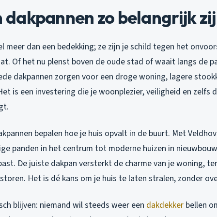
dakpannen zo belangrijk zi
l meer dan een bedekking; ze zijn je schild tegen het onvoo
at. Of het nu plenst boven de oude stad of waait langs de pa
ede dakpannen zorgen voor een droge woning, lagere stook
 Het is een investering die je woonplezier, veiligheid en zelf
gt.
akpannen bepalen hoe je huis opvalt in de buurt. Met Veldhov
atige panden in het centrum tot moderne huizen in nieuwbouw
ijl past. De juiste dakpan versterkt de charme van je woning, t
storen. Het is dé kans om je huis te laten stralen, zonder ove
sch blijven: niemand wil steeds weer een
dakdekker
bellen o