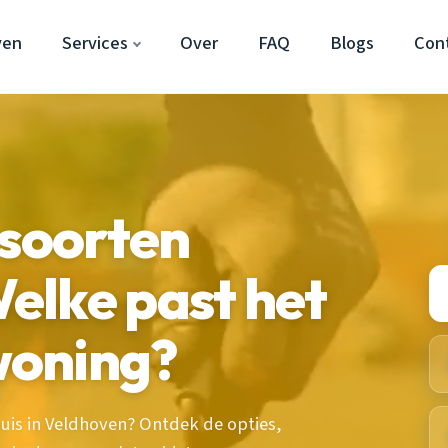
ven
Services
Over
FAQ
Blogs
Con
 soorten
elke past het
 woning?
 huis in Veldhoven? Ontdek de opties,