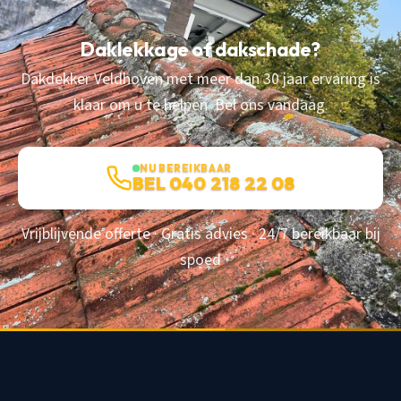
Daklekkage of dakschade?
Dakdekker Veldhoven met meer dan 30 jaar ervaring is
klaar om u te helpen. Bel ons vandaag.
NU BEREIKBAAR
BEL 040 218 22 08
Vrijblijvende offerte · Gratis advies · 24/7 bereikbaar bij
spoed