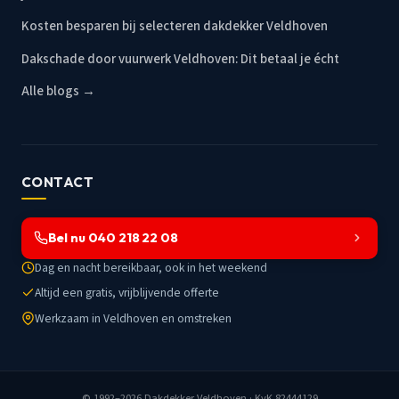
Kosten besparen bij selecteren dakdekker Veldhoven
Dakschade door vuurwerk Veldhoven: Dit betaal je écht
Alle blogs →
CONTACT
Bel nu 040 218 22 08
Dag en nacht bereikbaar, ook in het weekend
Altijd een gratis, vrijblijvende offerte
Werkzaam in Veldhoven en omstreken
© 1992–2026
Dakdekker Veldhoven
· KvK 82444129