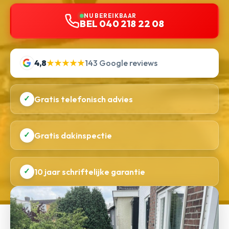
NU BEREIKBAAR
BEL 040 218 22 08
4,8
★★★★★
143 Google reviews
✓
Gratis telefonisch advies
✓
Gratis dakinspectie
✓
10 jaar schriftelijke garantie