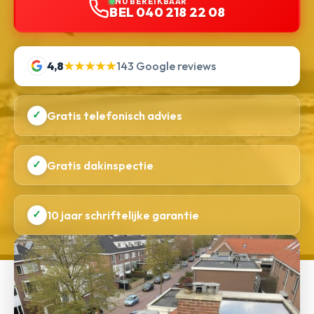
NU BEREIKBAAR
BEL 040 218 22 08
4,8
★★★★★
143 Google reviews
✓
Gratis telefonisch advies
✓
Gratis dakinspectie
✓
10 jaar schriftelijke garantie