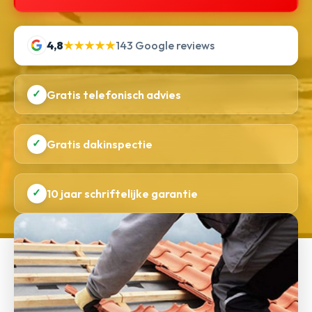
4,8
★★★★★
143 Google reviews
✓
Gratis telefonisch advies
✓
Gratis dakinspectie
✓
10 jaar schriftelijke garantie