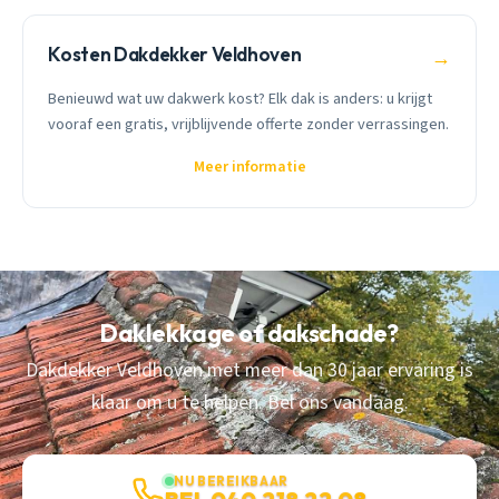
Kosten Dakdekker Veldhoven
→
Benieuwd wat uw dakwerk kost? Elk dak is anders: u krijgt
vooraf een gratis, vrijblijvende offerte zonder verrassingen.
Meer informatie
Daklekkage of dakschade?
Dakdekker Veldhoven met meer dan 30 jaar ervaring is
klaar om u te helpen. Bel ons vandaag.
NU BEREIKBAAR