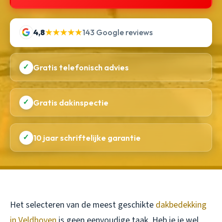
4,8
★★★★★
143 Google reviews
✓
Gratis telefonisch advies
✓
Gratis dakinspectie
✓
10 jaar schriftelijke garantie
Het selecteren van de meest geschikte
dakbedekking
in Veldhoven
is geen eenvoudige taak. Heb je je wel