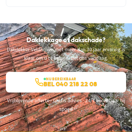
Daklekkage of dakschade?
Dakdekker Veldhoven met meer dan 30 jaar ervaring is
klaar om u te helpen. Bel ons vandaag.
NU BEREIKBAAR
BEL 040 218 22 08
Vrijblijvende offerte · Gratis advies · 24/7 bereikbaar bij
spoed