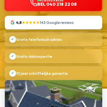
NU BEREIKBAAR
BEL 040 218 22 08
4,8
★★★★★
143 Google reviews
✓
Gratis telefonisch advies
✓
Gratis dakinspectie
✓
10 jaar schriftelijke garantie