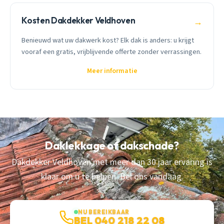
Kosten Dakdekker Veldhoven
→
Benieuwd wat uw dakwerk kost? Elk dak is anders: u krijgt
vooraf een gratis, vrijblijvende offerte zonder verrassingen.
Meer informatie
Daklekkage of dakschade?
Dakdekker Veldhoven met meer dan 30 jaar ervaring is
klaar om u te helpen. Bel ons vandaag.
NU BEREIKBAAR
BEL 040 218 22 08