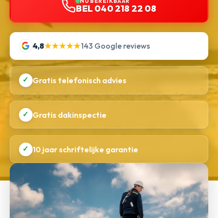
NU BEREIKBAAR
BEL 040 218 22 08
4,8
★★★★★
143 Google reviews
✓
Gratis telefonisch advies
✓
Gratis dakinspectie
✓
10 jaar schriftelijke garantie