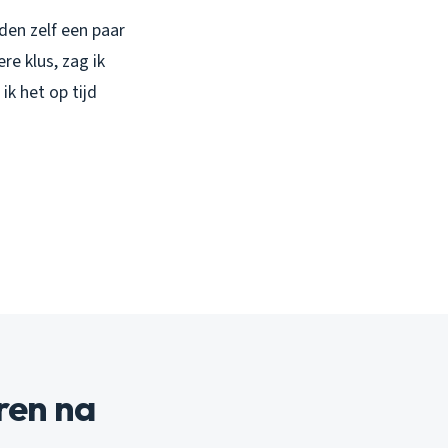
den zelf een paar
e klus, zag ik
k het op tijd
uren na