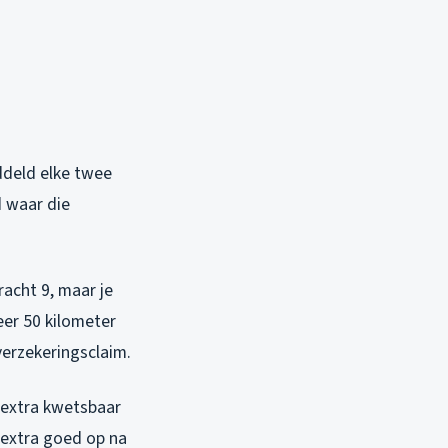
ddeld elke twee
d waar die
acht 9, maar je
eer 50 kilometer
verzekeringsclaim.
e extra kwetsbaar
n extra goed op na