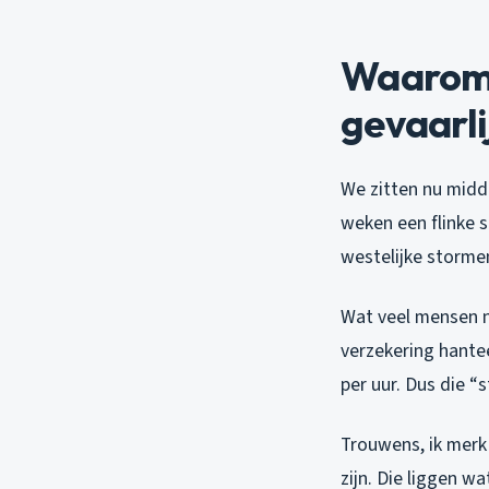
Waarom 
gevaarli
We zitten nu midd
weken een flinke s
westelijke storme
Wat veel mensen n
verzekering hantee
per uur. Dus die “
Trouwens, ik merk 
zijn. Die liggen w