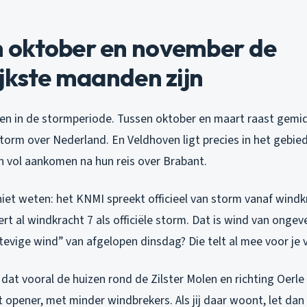
oktober en november de
jkste maanden zijn
en in de stormperiode. Tussen oktober en maart raast gemi
torm over Nederland. En Veldhoven ligt precies in het gebie
n vol aankomen na hun reis over Brabant.
iet weten: het KNMI spreekt officieel van storm vanaf windkr
rt al windkracht 7 als officiële storm. Dat is wind van ongev
stevige wind” van afgelopen dinsdag? Die telt al mee voor je 
dat vooral de huizen rond de Zilster Molen en richting Oerl
at opener, met minder windbrekers. Als jij daar woont, let da