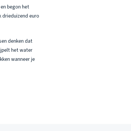
r en begon het
k drieduizend euro
nsen denken dat
pelt het water
pakken wanneer je