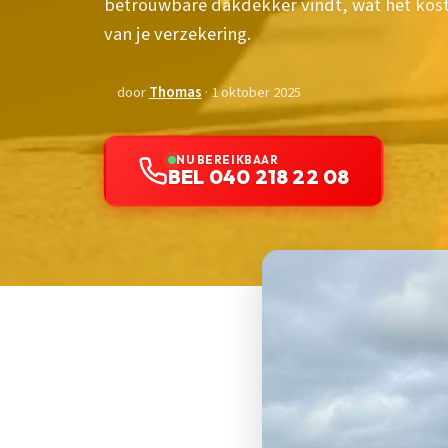
betrouwbare dakdekker vindt, wat het kost
van je verzekering.
door
Thomas
· 1 oktober 2025
NU BEREIKBAAR
BEL 040 218 22 08