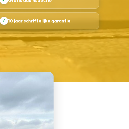
✓
Gratis dakinspectie
✓
10 jaar schriftelijke garantie